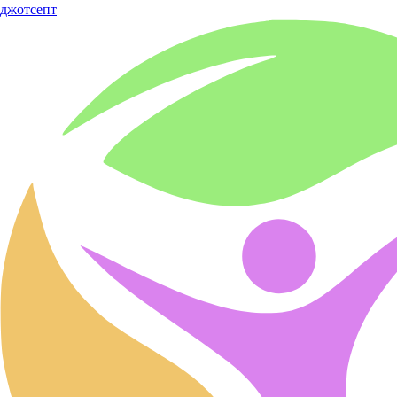
джот
септ